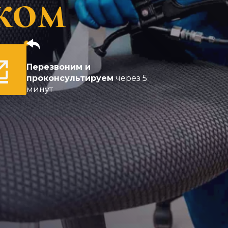
ком
Перезвоним и
проконсультируем
через 5
минут