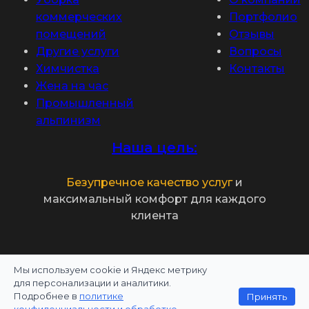
коммерческих
Портфолио
помещений
Отзывы
Другие услуги
Вопросы
Химчистка
Контакты
Жена на час
Промышленный
альпинизм
Наша цель:
Безупречное качество услуг
и
максимальный комфорт для каждого
клиента
Мы используем cookie и Яндекс метрику
Политика конфиденциальности
для персонализации и аналитики.
Подробнее в
политике
Принять
Информация на сайте не является публичной