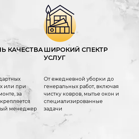
Ь КАЧЕСТВА
ШИРОКИЙ СПЕКТР
УСЛУГ
дартных
От ежедневной уборки до
х или при
генеральных работ, включая
онте, за
чистку ковров, мытье окон и
акрепляется
специализированные
ный менеджер
задачи