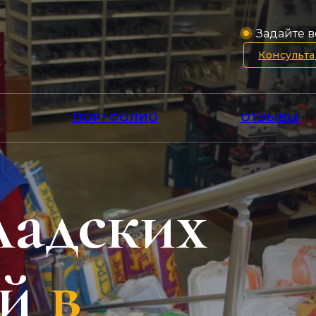
Задайте в
Консульт
ПОРТФОЛИО
ОТЗЫВЫ
ладских
й
в