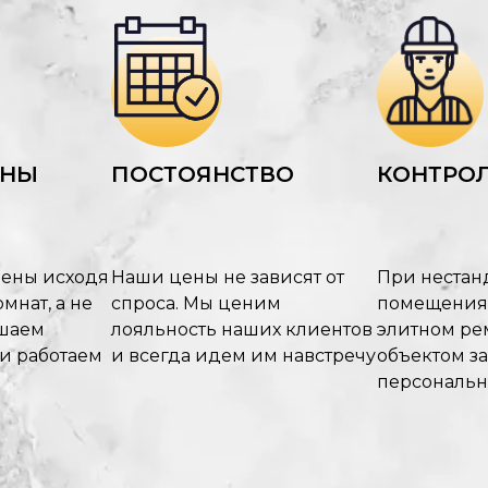
ЕНЫ
ПОСТОЯНСТВО
КОНТРОЛ
цены исходя
Наши цены не зависят от
При нестан
мнат, а не
спроса. Мы ценим
помещения
ышаем
лояльность наших клиентов
элитном рем
 и работаем
и всегда идем им навстречу
объектом з
персональ