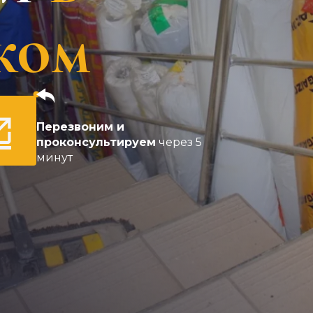
ком
Перезвоним и
проконсультируем
через 5
минут