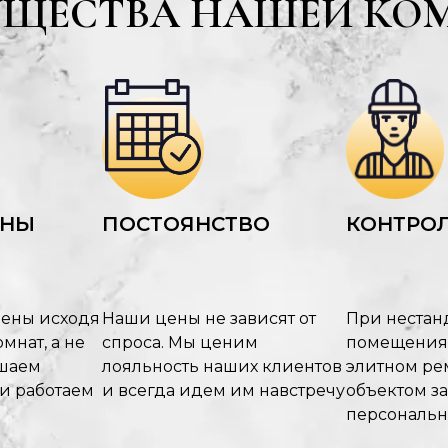
УЩЕСТВА НАШЕЙ КО
ЕНЫ
ПОСТОЯНСТВО
КОНТРОЛ
цены исходя
Наши цены не зависят от
При нестан
мнат, а не
спроса. Мы ценим
помещения
ышаем
лояльность наших клиентов
элитном рем
 и работаем
и всегда идем им навстречу
объектом з
персональ