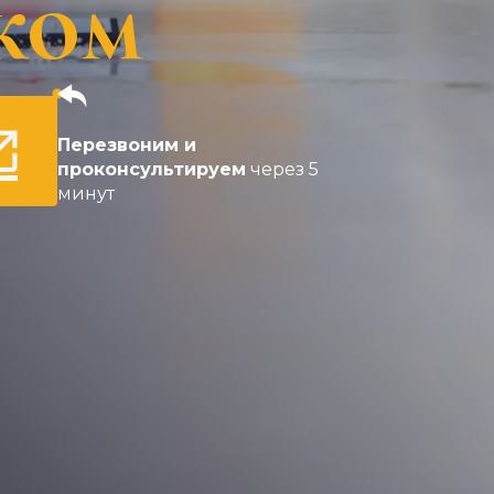
ком
Перезвоним и
проконсультируем
через 5
минут