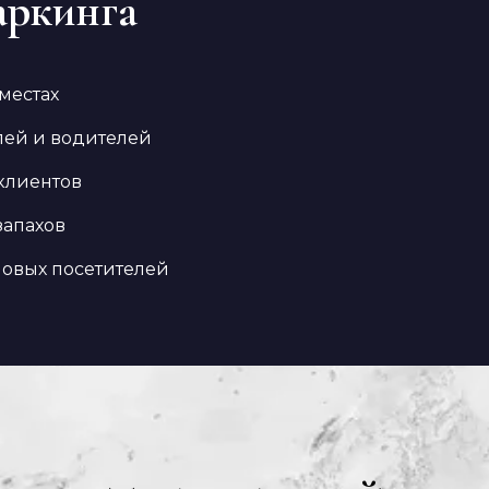
аркинга
местах
лей и водителей
 клиентов
запахов
новых посетителей