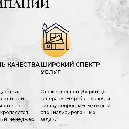
МПАНИИ
Ь КАЧЕСТВА
ШИРОКИЙ СПЕКТР
УСЛУГ
дартных
От ежедневной уборки до
х или при
генеральных работ, включая
онте, за
чистку ковров, мытье окон и
акрепляется
специализированные
ный менеджер
задачи