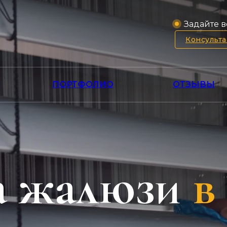
Задайте в
Консульт
ПОРТФОЛИО
ОТЗЫВЫ
а жалюзи
в