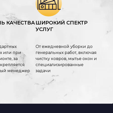
Ь КАЧЕСТВА
ШИРОКИЙ СПЕКТР
УСЛУГ
дартных
От ежедневной уборки до
х или при
генеральных работ, включая
онте, за
чистку ковров, мытье окон и
акрепляется
специализированные
ный менеджер
задачи