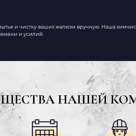
а мытье и чистку ваших жалюзи вручную. Наша химч
ремени и усилий.
УЩЕСТВА НАШЕЙ КО