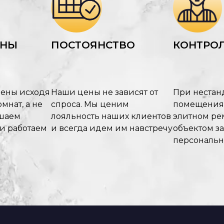
ЕНЫ
ПОСТОЯНСТВО
КОНТРОЛ
цены исходя
Наши цены не зависят от
При нестан
мнат, а не
спроса. Мы ценим
помещения
ышаем
лояльность наших клиентов
элитном рем
 и работаем
и всегда идем им навстречу
объектом з
персональ